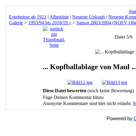
Star
Ergebnisse ab 1921
|
Albenliste
|
Neueste Uploads
|
Neueste Kom
Galerie
>
1993/94 bis 2018/19 »
>
Saison 2003/2004 (NOFV Ober
Datei 5/9
... Kopfballablage von Maul ..
Diese Datei bewerten
(noch keine Bewertung)
Füge Deinen Kommentar hinzu
Anonyme Kommentare sind hier nicht erlaubt.
M
Powered by
C