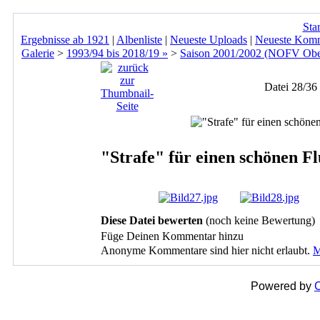
Star
Ergebnisse ab 1921
|
Albenliste
|
Neueste Uploads
|
Neueste Kom
Galerie
>
1993/94 bis 2018/19 »
>
Saison 2001/2002 (NOFV Ober
Datei 28/36
"Strafe" für einen schönen Fl
Diese Datei bewerten
(noch keine Bewertung)
Füge Deinen Kommentar hinzu
Anonyme Kommentare sind hier nicht erlaubt.
M
Powered by
C