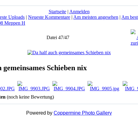
Startseite
|
Anmelden
este Uploads
|
Neueste Kommentare
|
Am meisten angesehen
|
Am best
08 Meppen H
Datei 47/47
h gemeinsames Schieben nix
ten
(noch keine Bewertung)
Powered by
Coppermine Photo Gallery